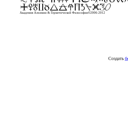
Академия Алхимии & Герметической Философии©2006-2012
Создать
б