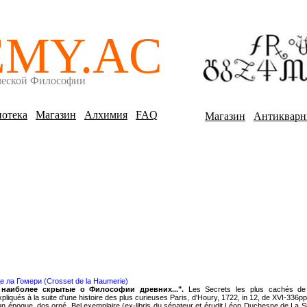
EMY.AC
ческой Философии
отека
Магазин
Алхимия
FAQ
Магазин
Антикварн
е ла Гомери (Crosset de la Haumerie)
 наиболее скрытые о Философии древних...".
Les Secrets les plus cachés de 
pliqués à la suite d'une histoire des plus curieuses Paris, d'Houry, 1722, in 12, de XVI-336pp
run époque, dos orné. Bel exemplaire.(ex-libris du sénateur et érudit Léon Duchesne de La 