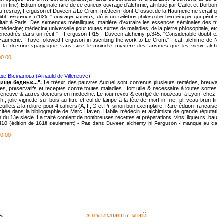
 in fine) Edition originale rare de ce curieux ouvrage d'alchimie, attribué par Caillet et Dor
Dufresnoy, Ferguson et Duveen à Le Crom, médecin, dont Crosset de la Haumerie ne serait
ibl. esoterica n°825 " ouvrage curieux, dû à un célèbre philosophe hermétique qui périt 
bitait à Paris. Des semences métalliques, manière d'extraire les essences séminales des tro
 médecine; médecine universelle pour toutes sortes de maladies; de la pierre philosophale, etc
 encadrés dans un récit." - Ferguson II/15 - Duveen alchemy p.345: "Considerable doubt exis
aumerie: I have followed Ferguson in ascribing the work to Le Crom." - cat. alchimie de
te la doctrine spagyrique sans faire le moindre mystère des arcanes que les vieux alc
0.00
де Вилланова (Arnauld de Villeneuve)
ище бедных...".
Le trésor des pauvres Auquel sont contenus plusieurs remèdes, breuv
aires, preservatifs et receptes contre toutes maladies : fort utile & necessaire à toutes so
lleneuve & autres docteurs en médecine. Le tout reveu & corrigé de nouveau. à Lyon, chez P
.ch., jolie vignette sur bois au titre et cul-de-lampe à la tête de mort in fine, pl. veau brun
euillets à la reliure pour 4 cahiers (A, F, G et P), sinon bon exemplaire. Rare édition français
citée dans la bibliographie de Marc Haven. Habile médecin et alchimiste de grande réputati
in du 13e siècle. La traité contient de nombreuses recettes et préparations, vins, liqueurs, ba
nº410 (édition de 1618 seulement) - Pas dans Duveen alchemy ni Ferguson - manque au c
0.00
АЛХИМИЧЕСКИЙ