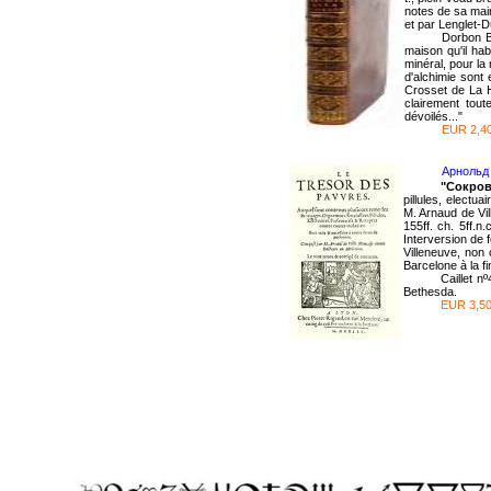
notes de sa main
et par Lenglet-
Dorbon B
maison qu'il ha
minéral, pour la
d'alchimie sont
Crosset de La H
clairement tou
dévoilés..."
EUR 2,40
Арнольд 
"Сокров
pillules, electu
M. Arnaud de Vi
155ff. ch. 5ff.n
Interversion de f
Villeneuve, non 
Barcelone à la f
Caillet 
Bethesda.
EUR 3,50