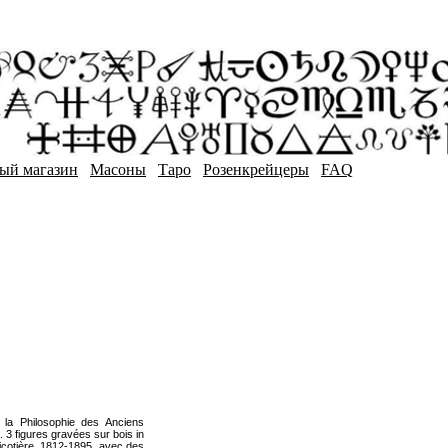
ый магазин
Масоны
Таро
Розенкрейцеры
FAQ
la Philosophie des Anciens
. 3 figures gravées sur bois in
Sicotière, 1812-1895, avec des