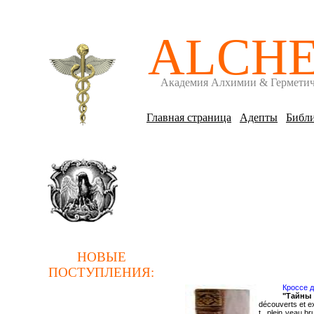
ALCH
Академия Алхимии & Гермети
Главная страница
Адепты
Библи
НОВЫЕ
ПОСТУПЛЕНИЯ
:
Кроссе д
"Тайны
découverts et ex
t., plein veau b