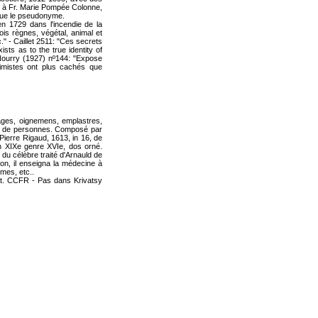
bon à Fr. Marie Pompée Colonne,
 que le pseudonyme.
en 1729 dans l'incendie de la
is règnes, végétal, animal et
." - Caillet 2511: "Ces secrets
ts as to the true identity of
 Nourry (1927) nº144: "Expose
himistes ont plus cachés que
ages, oignemens, emplastres,
rtes de personnes. Composé par
ierre Rigaud, 1613, in 16, de
 fin XIXe genre XVIe, dos orné.
e du célèbre traité d'Arnauld de
on, il enseigna la médecine à
umes, etc..
at. CCFR - Pas dans Krivatsy