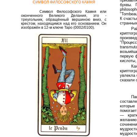
прибавля
СИМВОЛ ФИЛОСОФСКОГО КАМНЯ
буквы. 
philosop
Символ Философского Камня или
"Tombeau
оконченного Великого Делания, это -
К счасть
треугольник, обращённый вершиною вниз, с
странных
крестом, находящимся над его основанием. Он
изображён в 12-м ключе Таро
(0002/0100).
Ра
криптог
произве
"Процес
transmut
возьмёшь
первую ф
кислоты, 
Ка
криптог
увлекла 
сказали 
Па
составл
которые
помогает
— кратк
желанию
сочинен
мудрост
мудрост