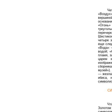
Че
«Воздух
вершиной
основан
«Огонь»
треуго
перечер
Шестикон
четыре 
еще сле
«Вода» 
водой; 
пламя, 
царем 
изображе
сборни
музей»).
— жезла 
ибиса, 
символи
СИ
Чт
Золотом
символо