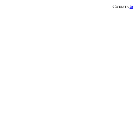
Создать
б