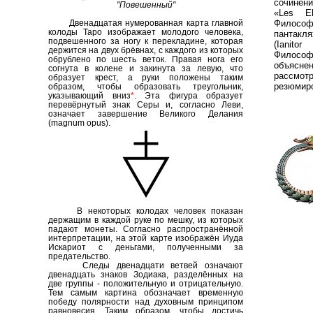
сочинени
"Повешенный"
«Les El
Философ
Двенадцатая нумерованная карта главной
колоды Таро изображает молодого человека,
пантакл
подвешенного за ногу к перекладине, которая
(Ianito
держится на двух брёвнах, с каждого из которых
Философ
обрублено по шесть веток. Правая нога его
объясне
согнута в колене и закинута за левую, что
рассмот
образует крест, а руки положены таким
резюмиро
образом, чтобы образовать треугольник,
указывающий вниз
*
. Эта фигура образует
перевёрнутый знак Серы и, согласно Леви,
означает завершение Великого Делания
(magnum opus).
В некоторых колодах человек показан
держащим в каждой руке по мешку, из которых
падают монеты. Согласно распространённой
интерпретации, на этой карте изображён Иуда
Искариот с деньгами, полученными за
предательство.
Следы двенадцати ветвей означают
двенадцать знаков Зодиака, разделённых на
две группы - положительную и отрицательную.
Тем самым картина обозначает временную
победу полярности над духовным принципом
равновесия. Таким образом, чтобы достичь