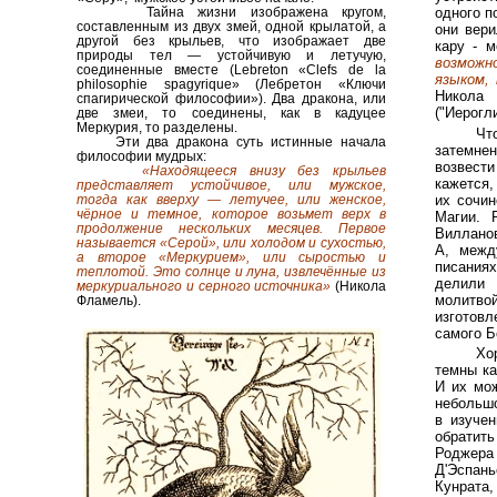
Тайна жизни изображена кругом,
одного п
составленным из двух змей, одной крылатой, а
они вери
другой без крыльев, что изображает две
кару - 
природы тел — устойчивую и летучую,
возмож
соединенные вместе (Lebreton «Clefs de la
языком,
philosophie spagyrique» (Лебретон «Ключи
Никол
спагирической философии»). Два дракона, или
("Иерогл
д
ве змеи, то соединены, как в кадуцее
Меркурия, то разделены.
Чт
Эти два дракона суть истинные начала
затемне
философии мудрых:
возвест
«Находящееся внизу без крыльев
кажется
представляет устойчивое, или мужское,
их сочи
тогда как вверху — летучее, или женское,
чёрное и темное, которое возьмет верх в
Магии. 
продолжение нескольких месяцев. Первое
Вилланов
называется «Серой», или холодом и сухостью,
А, межд
а второе «Меркурием», или сыростью и
писания
теплотой. Это солнце и луна, извлечённые из
делили
меркуриального и серного источника»
(Никола
молитв
Фламель).
изготов
самого Б
Хо
темны ка
И их мож
небольшо
в изуче
обратит
Роджер
Д'Эспань
Кунрата