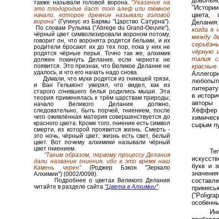
довольн
также называли головой ворона.
"Указание на
"Истории
это плодородие даст тот алеф или тёмное
цвета, 
начало, которое древние называли головой
ворона"
(Гугинус из Бармы "Царство Сатурна").
Делания
По словам Рульяка ("Abrege du Grand-Oeuvre"),
когда я
чёрный цвет символизировали вороном потому,
между д
говорит он, что воронята родятся белыми, и их
серъёзн
родители бросают их до тех пор, пока у них не
чёрную 
родятся чёрные перья. Точно так же, алхимик
талия с
должен покинуть Делание, если чернота не
появится. Это признак, что Великое Делание не
красные
удалось, и что его начать надо снова.
Аллегори
Думали, что мухи родятся из гниющей грязи,
любопы
и Ван Гельмонт уверял, что видел, как из
литерату
старого сгнившего белья родились мыши. Эта
в истори
теория применялась к трём царствам природы;
авторы 
начало Великого Делания должно,
Хёффер
следовательно, быть порчей, гниением, после
чего оживлённая материя совершенствуется до
химическ
красного цвета. Кроме того, гниение есть символ
сырым п
смерти, из которой проявится жизнь. Смерть -
это ночь, чёрный цвет; жизнь есть свет, белый
цвет. Вот почему алхимики называли чёрный
цвет гниением.
Те
"Таким образом, первому процессу Делания
искусст
дали название гниения, ибо в это время наш
букв и з
Камень черен"
(Роджер Бэкон "Зеркало
значени
Алхимии")
(0002/0098).
Подробнее о цветах Великого Делания
составл
читайте в разделе сайта
"Цвета в Алхимии"
.
примесь
("Poligr
особенны
Ин