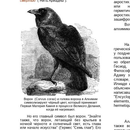
смертью"
("Нить Ариадны").
акростих
или на
гермет
акрости
зашифров
Во
алхимики
На
греческо
у поздн
пользова
но обрат
Гесиод,
Философ
Адаму з
словаре,
Илиаде 
объясне
написав
"Encyclo
Ворон (Corvus corax) и голова ворона в Алхимии
elements
символизируют чёрный цвет, который принимает
hermetique
Первая Материя Камня в процессе Великого Делания,
когда её нагревают.
Но его главный символ был ворон. "Знайте
также, что ворон, летающий без крыльев в
Ал
ночной черноте и солнечный свет, есть глава
также в
или начало искусства" (Гермес "Семь глав"). Его