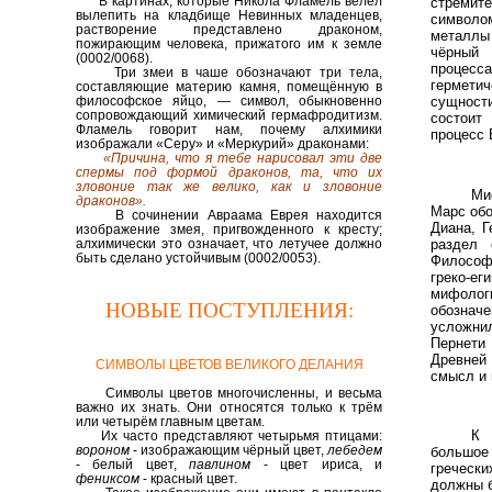
В картинах, которые Никола Фламель велел
стреми
вылепить на кладбище Невинных младенцев,
символо
растворение представлено драконом,
металлы
пожирающим человека, прижатого им к земле
чёрный 
(0002/0068).
процесса
Т
ри змеи в чаше обозначают три тела,
герметич
составляющие материю камня, помещённую в
философское яйцо, — символ, обыкновенно
сущност
сопровождающий химический гермафродитизм.
состоит
Фламель говорит нам, почему алхимики
процесс 
изображали «Серу» и «Меркурий» драконами:
«Причина, что я тебе нарисовал эти две
спермы под формой драконов, та, что их
зловоние так же велико, как и зловоние
Ми
драконов».
Марс обо
В сочинении Авраама Еврея находится
Диана, Г
изображение змея, пригвожденного к кресту;
раздел 
алхимически это означает, что летучее должно
быть сделано устойчивым
(0002/0053).
Философ
греко-
мифоло
НОВЫЕ ПОСТУПЛЕНИЯ
:
обознач
усложни
Пернети
Древней 
СИМВОЛЫ ЦВЕТОВ ВЕЛИКОГО ДЕЛАНИЯ
смысл и 
Символы цветов многочисленны, и весьма
важно их знать. Они относятся только к трём
или четырём главным цветам.
К 
Их часто представляют четырьмя птицами:
вороном
- изображающим чёрный цвет,
лебедем
большое
- белый цвет,
павлином
- цвет ириса, и
гречески
фениксом
- красный цвет.
должны б