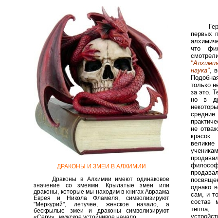
Ге
первых п
алхимиче
что фи
смотрел
"Алхими
наука"
, 
Подобна
только н
за это. 
но в д
некотор
средни
практиче
не отваж
красок 
велики
ученика
продава
филосо
ДРАКОНЫ И ЗМЕИ В АЛХИМИИ
продав
Драконы в Алхимии имеют одинаковое
посвяще
значение со змеями.
Крылатые змеи или
однако в
драконы, которые мы находим в книгах Авраама
сам, и т
Еврея и Никола Фламеля, символизируют
состав 
"Меркурий", летучее, женское начало, а
тепла, 
бескрылые змеи и драконы символизируют
устройс
«Серу», мужское устойчивое начало.