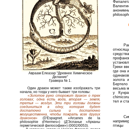
Филалет
Валентин
анонимны
philosoph
Ра
относящ
средств
профано
установ
Греки вв
где она 
Авраам Елеазар "Древнее Химическое
одинаков
Делание"
золота 
Гравюра № 1.
Бертело 
весьма м
Один дракон может также изображать три
начала, но тогда у него бывает три головы:
у Кунра
«Золотое руно сторожит дракон о трех
chimicor
головах; одна есть вода, вторая — земля,
тел и ст
третья — воздух. Эти три головы должны
соединиться в одну, которая будет
достаточно сильна и достаточно
могущественна, чтобы пожрать всех других
Си
драконов»
(D'Espagnet. «Arcanes de la
например
philosophie d'Hermes») (Д'Эспанье «Арканы
птицы 
герметической философии») (0002/0053).