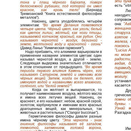
эти бук
тона и плащ чёрного бархата, поверх
есть "vitr
белоснежной рубашки, под которой он имел
красное, как кровь тело"
(Бернард
Лю
Тревизанский "Книга естественной философии
находитс
металлов").
сопрово
Наконец, цвета уподоблялись четырём
она:
"Ael
элементам:
"Во время Делания появляются
женщина
четыре цвета. Чёрный цвет, как уголь; белый
старуха.
как цветок лилии; жёлтый, как ноги птицы,
называемой копчиком; красный, как рубин. Они
взятое 
называют чернотой - воздух, безизной -
железа, 
землю, желтизной воду и краснотой - огонь"
покоюсь 
(Давид Ланьо "Химическая гармония").
"Lucius 
Надо прибавить, что алхимики варьировали в
ни моим
применении названии элементов цветам: один
радости
называл чернотой воздух, а другой - землю.
Следующая выдержка значительно отличается
ведая, 
в этом отношении от предыдущего.
"Во время
пирамиду
периода первого влияния Камень чёрен, его
вмещающ
называют Сатурном, землёй и именами всех
могилу.
чёрных вещей. Затем, когда он белеет, его
устанав
именуют водой и названиями всего влажного,
касается
солёного, или "белой землей"".
Когда он желтеет и выпаривается, то
Др
получает наименование воздуха, жёлтого масла
гречески
и имена всех летучих вещей. Наконец, он
помни о
краснеет, и его называют: небом, красной серой,
буквы. 
золотом, карбункулом и именами всех красных
Узнай 
драгоценных вещей, как минеральных, так
Разгадка
животных и растительных ("Clangor buccinae").
Герметические философы давали разные
имена чёрному цвету.
"Эта чернота - знак
гниения; философы называют её западом,
темнотой, затмением, головой ворона,
Им