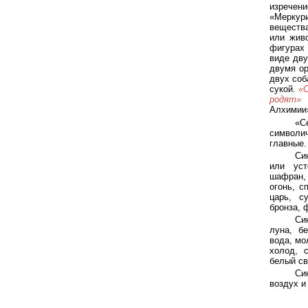
изречен
«Меркур
вещества
или жив
фигурах 
виде дву
двумя о
двух соб
сукой.
«С
родят»
Алхимии»
«С
символи
главные.
Си
или уст
шафран,
огонь, с
царь, с
бронза, 
Си
луна, бе
вода, мо
холод, 
белый св
Си
воздух и 