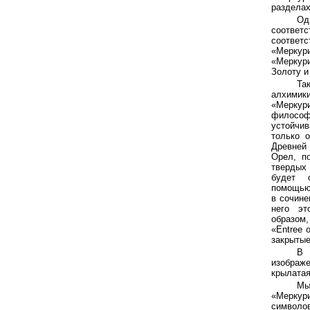
разделах
Од
соответ
соответ
«Меркури
«Меркури
Золоту и
Та
алхимик
«Мерку
философ
устойчи
только 
Древней
Орел, п
твердых
будет о
помощью
в сочине
него эт
образом
«Entree 
закрытые
В 
изображ
крылатая
Мы
«Меркур
символ