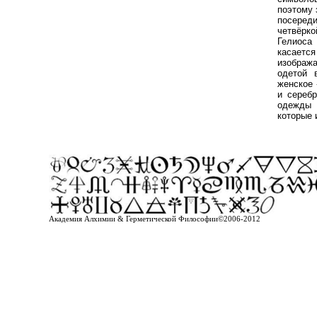
поэтому 
посеред
четвёрк
Гелиоса
касаетс
изобража
одетой 
женское -
и сереб
одежды 
которые 
Академия Алхимии & Герметической Философии©2006-2012