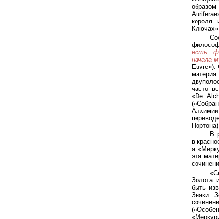
образом
Aurifer
короля 
Ключах» 
Со
философ
есть фи
начала м
Euvre»).
материя
двуполо
часто вс
«De Alch
(«Собра
Алхимии
переводе
Нортона) 
В 
в красно
а «Мерк
эта мате
сочинение
«С
Золота 
быть изв
Знаки З
сочинени
(«Особе
«Меркур