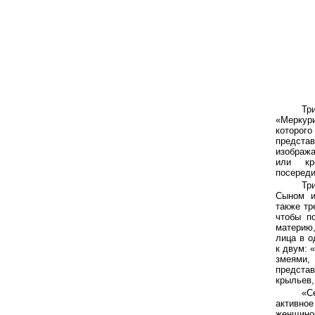
Тр
«Меркур
которог
предста
изобража
или кр
посереди
Тр
Сыном и
также тр
чтобы п
материю
лица в о
к двум: 
змеями,
представ
крыльев,
«С
активное
женщино