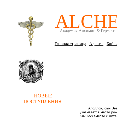
ALCH
Академия Алхимии & Гермети
Главная страница
Адепты
Библи
НОВЫЕ
ПОСТУПЛЕНИЯ
:
Аполлон, сын Зевс
указывается место рож
Κύνθιος) вместе с Арт