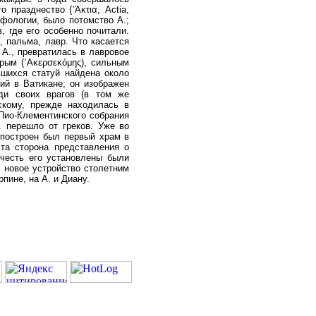
празднество (᾽Άκτια, Actia,
фологии, было потомство А.;
, где его особенно почитали.
 пальма, лавр. Что касается
А., превратилась в лавровое
дрым (᾽Ακερσεκόμης), сильным
вшихся статуй найдена около
ий в Ватикане; он изображен
ди своих врагов (в том же
рскому, прежде находилась в
 Пио-Клементинского собрания
. перешло от греков. Уже во
. построен был первый храм в
эта сторона представления о
 честь его установлены были
ал новое устройство столетним
пине, на А. и Диану.