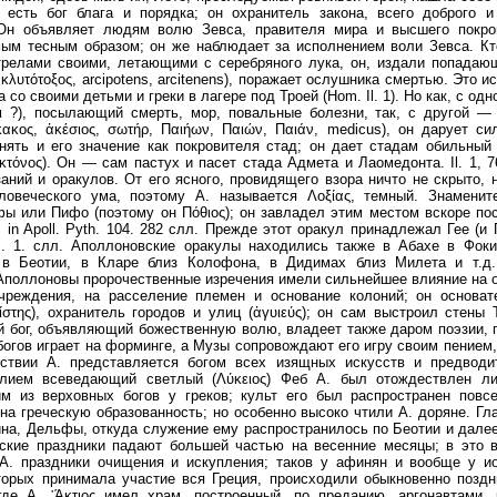
ς) есть бог блага и порядка; он охранитель закона, всего доброго 
 Он объявляет людям волю Зевса, правителя мира и высшего покров
мым тесным образом; он же наблюдает за исполнением воли Зевса. Кто
стрелами своими, летающими с серебряного лука, он, издали попадающий
ς, κλυτότοξος, arcipotens, arcitenens), поражает ослушника смертью. Это
 со своими детьми и греки в лагере под Троей (Hom. Il. 1). Но как, с од
μι ?), посылающий смерть, мор, повальные болезни, так, с другой —
ίκακος, ἀκέσιος, σωτήρ, Παιήων, Παιών, Παιάν, medicus), он дарует с
нять и его значение как покровителя стад; он дает стадам обильный
κτόνος). Он — сам пастух и пасет стада Адмета и Лаомедонта. Il. 1, 76
заний и оракулов. От его ясного, провидящего взора ничто не скрыто, 
ловеческого ума, поэтому А. называется Λοξίας, темный. Знаменит
ы или Пифо (поэтому он Πόθιος); он завладел этим местом вскоре пос
 in Apoll. Pyth. 104. 282 слл. Прежде этот оракул принадлежал Гее (
. 1. слл. Аполлоновские оракулы находились также в Абахе в Фоки
в Беотии, в Кларе близ Колофона, в Дидимах близ Милета и т.д. (᾽Α
. Аполлоновы пророчественные изречения имели сильнейшее влияние на 
чреждения, на расселение племен и основание колоний; он основат
τίστης), охранитель городов и улиц (ἀγυιεύς); он сам выстроил стены Т
й бог, объявляющий божественную волю, владеет также даром поэзии, пен
 богов играет на форминге, а Музы сопровождают его игру своим пением,
дствии А. представляется богом всех изящных искусств и предводи
лием всеведающий светлый (Λύκειος) Феб А. был отождествлен ли
м из верховных богов у греков; культ его был распространен повс
на греческую образованность; но особенно высоко чтили А. доряне. Г
на, Дельфы, откуда служение ему распространилось по Беотии и далее
ские праздники падают большей частью на весенние месяцы; в это 
А. праздники очищения и искупления; таков у афинян и вообще у и
торых принимала участие вся Греция, происходили обыкновенно позд
где Α. ᾽Άκτιος имел храм, построенный, по преданию, аргонавтами