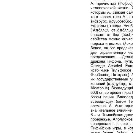
А. пречистый (Φοι̃βο
человеческой жизни.
которым А. связан са
того карает гнев А.; 
ἑκάεργος, ἀργυρότοξο
Ефиальт), гордая Ниоба
(᾽Απόλλων от ἀπόλλυ
спасает от бед (ἀλεξ
свойства можно объяс
падежи и волков (λυκο
Зевса, он бог предска
для ограниченного че
предсказания — Дельф
дракона Пифона. Нутп.
Фемиде. Aeschyl. Eum
источнике Тильфоссе 
Θυμβραι̃ος, Παταρεύς)
их государственные у
колоний (ἀρχηγέτης, κ
Alcathous). Всеведущи
603) он во время пира
богом пения. Впосле
всевидящим богом Ге
времена. А. был одни
значительное влияние 
были: Темпейская доли
побережье. Аполлонов
совершались в честь 
Пифийские игры, в ко
мысе Акции, Actium, 