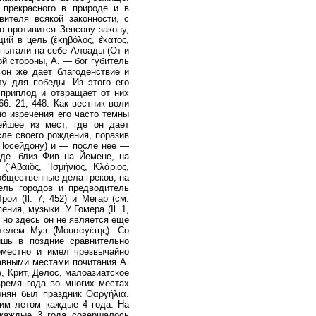
и прекрасного в природе и в
ителя всякой законности, с
 противится Зевсову закону,
 в цель (ἐκηβόλος, έ̔κατος,
 испытали на себе Алоады (От и
ной стороны, А. — бог губитель
 он же дает благоденствие и
илу для победы. Из этого его
 приплод и отвращает от них
6. 21, 448. Как вестник воли
но изречения его часто темны
ейшее из мест, где он дает
ле своего рождения, поразив
и Посейдону) и — после нее —
де. близ Фив на Йемене, на
βαι̃ος, ᾽Ισμήνιος, Κλάριος,
общественные дела греков, на
ель городов и предводитель
рои (Il. 7, 452) и Мегар (см.
ия, музыки. У Гомера (Il. 1,
 но здесь он не является еще
телем Муз (Μουσαγέτης). Со
шь в поздние сравнительно
еместно и имел чрезвычайно
лавными местами почитания А.
, Крит, Делос, малоазиатское
время года во многих местах
онян был праздник Θαργήλια.
ним летом каждые 4 года. На
, каждые 3 года совершалось