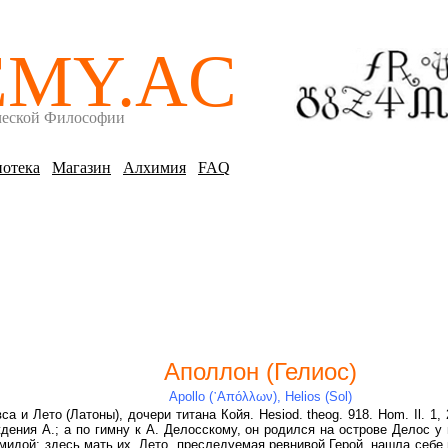
EMY.AC
ческой Философии
отека
Магазин
Алхимия
FAQ
Аполлон (Гелиос)
Apollo (᾽Απόλλων), Helios (Sol)
а и Лето (Латоны), дочери титана Койя. Hesiod. theog. 918. Hom. Il. 1, 
дения А.; а по гимну к А. Делосскому, он родился на острове Делос у
емидой; здесь мать их, Лето, преследуемая ревнивой Герой, нашла себе