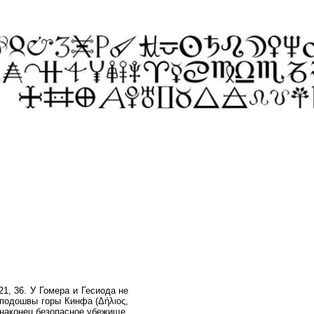
21, 36. У Гомера и Гесиода не
 подошвы горы Кинфа (Δήλιος,
 наконец безопасное убежище.