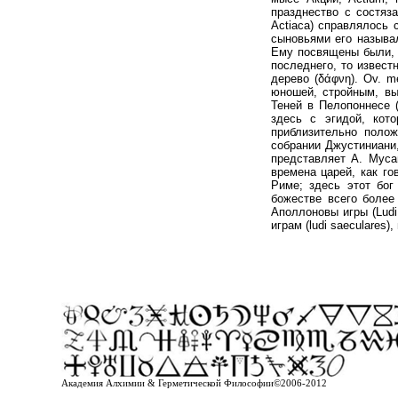
празднество с состяз
Actiaca) справлялось
сыновьями его называл
Ему посвящены были, к
последнего, то извест
дерево (δάφνη). Ov. m
юношей, стройным, вы
Теней в Пелопоннесе 
здесь с эгидой, кот
приблизительно полож
собрании Джустиниани,
представляет А. Муса
времена царей, как го
Риме; здесь этот бог
божестве всего более
Аполлоновы игры (Ludi 
играм (ludi saeculares
Академия Алхимии & Герметической Философии©2006-2012