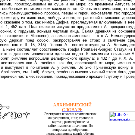
аниями, происходившими на суше и на море; со временем Августа это 
 с особенным великолепием каждые 5 лет. Очень многочисленно, по ми
ись преимущественно пророки, певцы и герои, основатели тех городов
роме других животных, лебедь и волк, из растений оливковое дерево,
но сказание о том, как нимфа Дафна, преследуемая влюбленным в нее 
et. 1, 452 слл. Пластическое искусство представляет А. прекрасноку
соким, с гордыми, ясными чертами лица. Самая древняя из сохрани
(н. находится в Мюнхене), а самая знаменитая — это А. Бельведерск
орую держит пред собою, распространяя ее страх и смятение сре
ении, как в Il. 15, 318). Голова А., соответствующая А. Бельведе
 а ныне составляет собственность графа Pourtalès-Gorgier. Статуя из
гета в длинном ионическом одеянии аедов. К римлянам почитание А
ворят, римляне вопрошали дельфийского оракула: в 432 г. до Р. Х. А
 чествовался как A. medicus, как бог, спасающий от мора; именно 
 и выступает в почитании А. у римлян. Во 2-ю Пуническую войну в
Apollinares, см. Ludi). Август, особенно высоко чтивший этого бога, д
), перенеся часть чествования, принадлежавшего прежде Плутону и Прозер
АЛХИМИЧЕСКИЙ
СЛОВАРЬ
Электронные копии алхимических
манускриптов, книг, гравюр и
картин, размещённые на
сайте, имеются в наличии. По
вопросам приобретения
полноразмерных копий, обмена