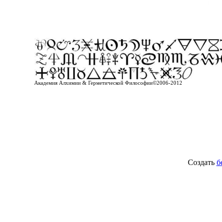
Академия Алхимии & Герметической Философии©2006-2012
Создать
б