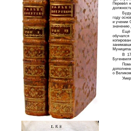
Перевёл н
должность
Буду
году осно
и учении 
значению 
Ещё 
обучался
копирова
занимавш
Муниципал
В 17
Бугенвиля
Пом
дополнени
о Великом
Умер