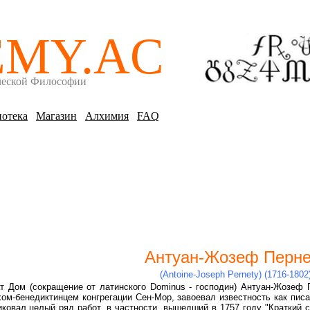
EMY.AC
ческой Философии
отека
Магазин
Алхимия
FAQ
Антуан-Жозеф Перне
(Antoine-Joseph Pernety) (1716-1802
т Дом (сокращение от латинского Dominus - господин) Антуан-Жозеф 
ом-бенедиктинцем конгрегации Сен-Мор, завоевал известность как писате
иковал целый ряд работ, в частности, вышедший в 1757 году "Краткий 