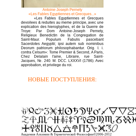
Antoine-Joseph Pernety
«Les Fables Egyptiennes et Grecques...»
«Les Fables Egyptiennes et Grecques
devoilees & reduites au meme principe, avec une
explication des hieroglyphes, et de la Guerre de
Troye: Par Dom Antoine-Joseph Pernety,
Religieux Benedictin de la Congregation de
Saint-Maur. Populum Fabulis pascebant
Sacerdotes Aegyptii; ipsi autem sub nominibus
Deorum patriorum philosophabantur. Orig. I. i.
contra Celsum
»: Tome Premier & Second, A Paris,
Chez Delalain l'aine, Libraire, rue Saint-
Jacques, №. 240. M. DCC. LXXXVI (1786). Avec
approbation, et privilege du roi.
НОВЫЕ ПОСТУПЛЕНИЯ
:
Академия Алхимии & Герметической Философии©2006-2012