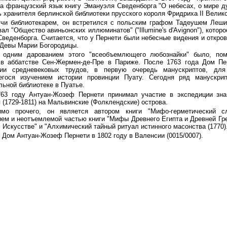
а французский язык книгу Эмануэля Сведенборга "О небесах, о мире ду
 хранителя берлинской библиотеки прусского короля Фридриха II Великог
чи библиотекарем, он встретился с польским графом Тадеушем Леши 
вал "Общество авиньонских иллюминатов" ("Illumine's d'Avignon"), кото
Сведенборга. Считается, что у Пернети были небесные видения и откро
Девы Марии Богородицы.
одним дарованием этого "всеобъемлющего любознайки" было, поми
 в аббатстве Сен-Жермен-де-Пре в Париже. После 1763 года Дом Пе
нии средневековых трудов, в первую очередь манускриптов, для 
егося изучением истории провинции Пуату. Сегодня ряд манускри
ьной библиотеке в Пуатье.
63 году Антуан-Жозеф Пернети принимал участие в экспедиции зна
 (1729-1811) на Мальвинские (Фолклендские) острова.
имо прочего, он является автором книги "Мифо-герметический с
ем и неотъемлемой частью книги "Мифы Древнего Египта и Древней Грец
 Искусстве" и "Алхимический тайный ритуал истинного масонства (1770)
 Дом Антуан-Жозеф Пернети в 1802 году в Валенсии
(0015/0007).