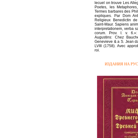
lecuel on trouve Les All
Poetes, les Metaphores
Termes barbares des Phi
expliques. Par Dom Ant
Religieux Benedictin d
Saint-Maur. Sapiens ani
interpretationem, verba 
corum. Prov. I. v. 6.
»
Augustins: Chez Bauche
Genevieve & a S. Jean da
LVIII (1758). Avec appro
roi.
ИЗДАНИЯ НА РУ