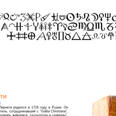
ти
)
Пернети родился в 1716 году в Руане. Он
ль, сотрудничавший с "Gallia Christiana",
словарь живописи, скульптуры и гравюры".