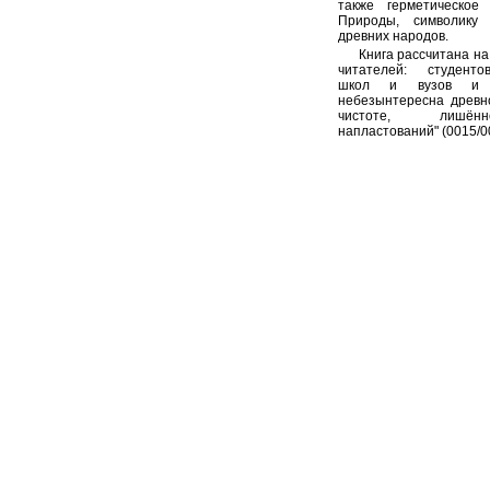
также герметическое 
Природы, символику
древних народов.
Книга рассчитана на
читателей: студенто
школ и вузов и 
небезынтересна древно
чистоте, лишён
напластований" (0015/0