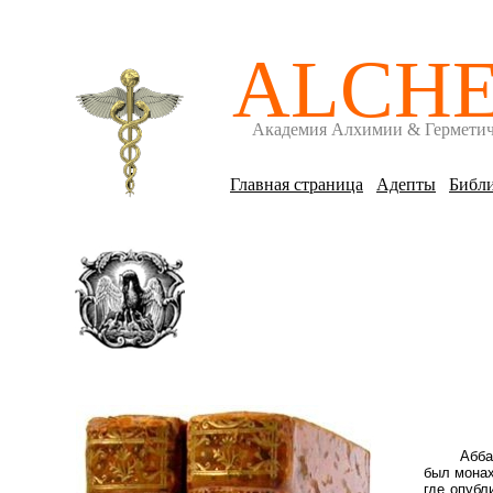
ALCH
Академия Алхимии & Гермети
Главная страница
Адепты
Библи
Абба
был монах
где опубл