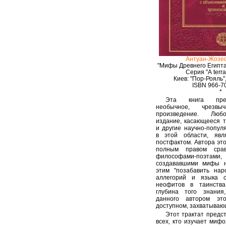
Антуан-Жозе
"Мифы Древнего Египта
Серия "А terra
Киев: "Пор-Рояль"
ISBN 966-7
*
Эта книга пред
необычное, чрезвы
произведение. Люб
издание, касающееся т
и другие научно-попул
в этой области, явл
постфактом. Автора это
полным правом сра
философами-поэт
создававшими мифы н
этим "позабавить нар
аллегорий и языка с
неофитов в таинств
глубина того знания,
данного автором эт
доступном, захватываю
Этот трактат предс
всех, кто изучает мифо