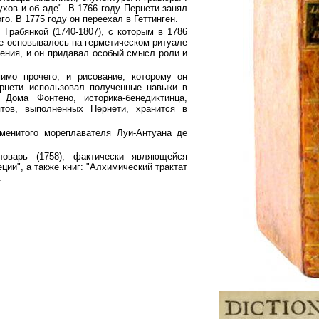
хов и об аде". В 1766 году Пернети занял
о. В 1775 году он переехал в Геттинген.
Грабянкой (1740-1807), с которым в 1786
рое основывалось на герметическом ритуале
вения, и он придавал особый смысл роли и
мо прочего, и рисование, которому он
рнети использовал полученные навыки в
Дома Фонтено, историка-бенедиктинца,
птов, выполненных Пернети, хранится в
менитого мореплавателя Луи-Антуана де
ловарь (1758), фактически являющейся
ии", а также книг: "Алхимический трактат
.