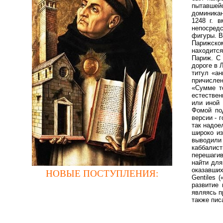
пытавшей
доминикан
1248 г. 
непосредс
фигуры. В
Парижско
находится
Париж. С 
дороге в 
титул «ан
причислен
«Сумме т
естествен
или иной 
Фомой под
версии - 
так надое
широко из
выводили
каббалис
перешагив
найти для
оказавши
НОВЫЕ ПОСТУПЛЕНИЯ
:
Gentiles 
развитие
являясь п
также пис