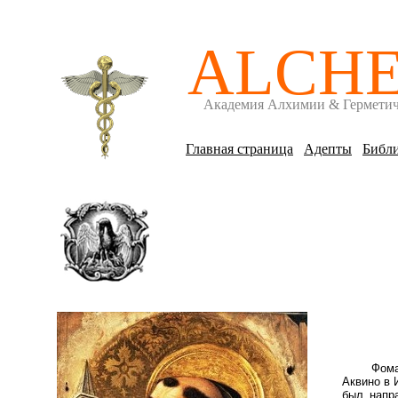
ALCH
Академия Алхимии & Гермети
Главная страница
Адепты
Библи
Фома
Аквино в 
был напр