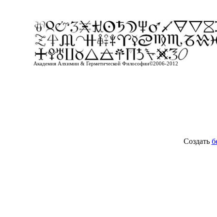
Академия Алхимии & Герметической Философии©2006-2012
Создать
б