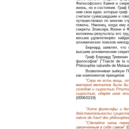
Философского Камня и секре
жизнь, но и состояние. Граф
ним свои идеи, которые граф 
считали сумасшедшим и гово
путешествовал по многим ст
помочь. Наконец, когда ему
секреты Эликсира Жизни и Ф
изложены результаты его тру
весьма удовлетворён: найде
алхимических поисков никогда
Бернард заявлял, что
высшим алхимическим секрето
Граф Бернард Тревизан 
философов" ("Traicté de la n
Philosophie naturelle de Metau
Возвеличивая зыбкую П
как компонентов принципов:
"Сера не есть вещь, о
материя металлов была бы 
холодом и сыростью Ртути.
сыростью, одаряя иное эти
(0006/0219
).
"Хотя философы и деля
действительности существуе
natvre de l'oevf des philosophe
"Сделайте огонь пере
законченным в себе самом"
(