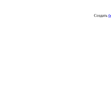
Создать
б